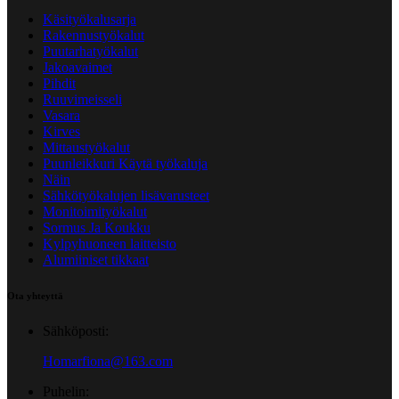
Käsityökalusarja
Rakennustyökalut
Puutarhatyökalut
Jakoavaimet
Pihdit
Ruuvimeisseli
Vasara
Kirves
Mittaustyökalut
Puunleikkuri Käytä työkaluja
Näin
Sähkötyökalujen lisävarusteet
Monitoimityökalut
Sormus Ja Koukku
Kylpyhuoneen laitteisto
Alumiiniset tikkaat
Ota yhteyttä
Sähköposti:
Homarfiona@163.com
Puhelin: