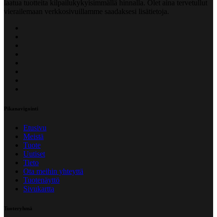
laatua tuotteita kilpailukykyisimmällä hinnalla. Olet aina tervetullut
vierailemaan verkkosivuillamme saadaksesi lisätietoja.
Pikanavigointi
Etusivu
Meistä
Tuote
Uutiset
Tieto
Ota meihin yhteyttä
Tuotenäyttö
Sivukartta
Tuoteryhmä