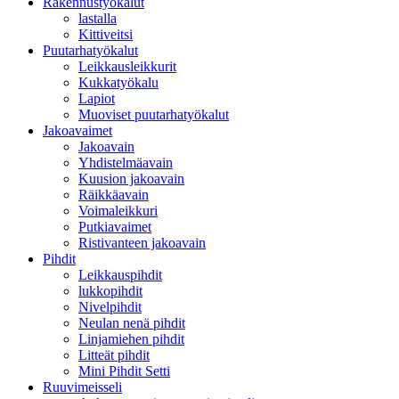
Rakennustyökalut
lastalla
Kittiveitsi
Puutarhatyökalut
Leikkausleikkurit
Kukkatyökalu
Lapiot
Muoviset puutarhatyökalut
Jakoavaimet
Jakoavain
Yhdistelmäavain
Kuusion jakoavain
Räikkäavain
Voimaleikkuri
Putkiavaimet
Ristivanteen jakoavain
Pihdit
Leikkauspihdit
lukkopihdit
Nivelpihdit
Neulan nenä pihdit
Linjamiehen pihdit
Litteät pihdit
Mini Pihdit Setti
Ruuvimeisseli