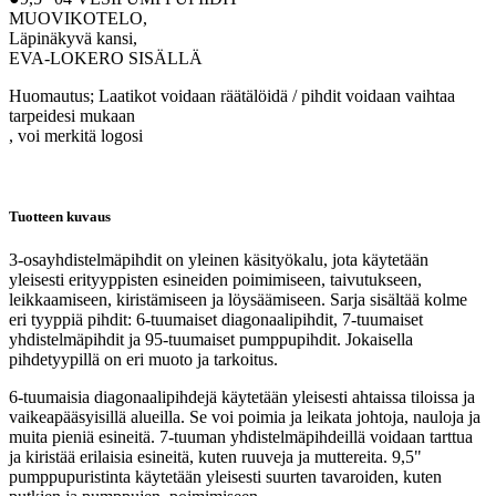
MUOVIKOTELO,
Läpinäkyvä kansi,
EVA-LOKERO SISÄLLÄ
Huomautus; Laatikot voidaan räätälöidä / pihdit voidaan vaihtaa
tarpeidesi mukaan
, voi merkitä logosi
Tuotteen kuvaus
3-osayhdistelmäpihdit on yleinen käsityökalu, jota käytetään
yleisesti erityyppisten esineiden poimimiseen, taivutukseen,
leikkaamiseen, kiristämiseen ja löysäämiseen. Sarja sisältää kolme
eri tyyppiä pihdit: 6-tuumaiset diagonaalipihdit, 7-tuumaiset
yhdistelmäpihdit ja 95-tuumaiset pumppupihdit. Jokaisella
pihdetyypillä on eri muoto ja tarkoitus.
6-tuumaisia ​​diagonaalipihdejä käytetään yleisesti ahtaissa tiloissa ja
vaikeapääsyisillä alueilla. Se voi poimia ja leikata johtoja, nauloja ja
muita pieniä esineitä. 7-tuuman yhdistelmäpihdeillä voidaan tarttua
ja kiristää erilaisia ​​esineitä, kuten ruuveja ja muttereita. 9,5"
pumppupuristinta käytetään yleisesti suurten tavaroiden, kuten