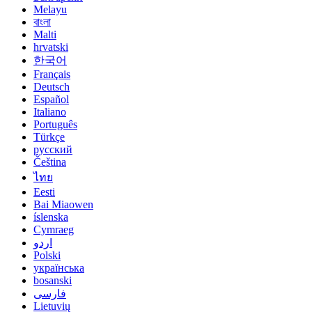
Melayu
বাংলা
Malti
hrvatski
한국어
Français
Deutsch
Español
Italiano
Português
Türkçe
русский
Čeština
ไทย
Eesti
Bai Miaowen
íslenska
Cymraeg
اردو
Polski
українська
bosanski
فارسی
Lietuvių