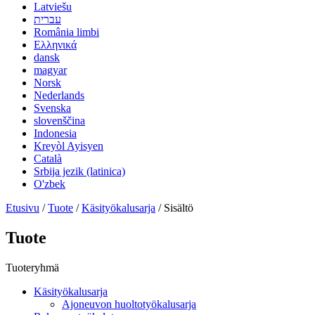
Latviešu
עברית
România limbi
Ελληνικά
dansk
magyar
Norsk
Nederlands
Svenska
slovenščina
Indonesia
Kreyòl Ayisyen
Català
Srbija jezik (latinica)
O'zbek
Etusivu
/
Tuote
/
Käsityökalusarja
/ Sisältö
Tuote
Tuoteryhmä
Käsityökalusarja
Ajoneuvon huoltotyökalusarja