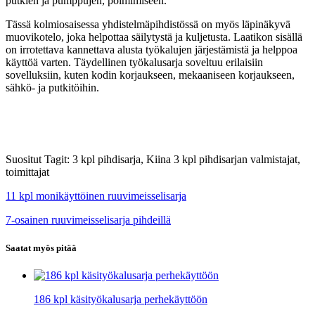
putkien ja pumppujen, poimimiseen.
Tässä kolmiosaisessa yhdistelmäpihdistössä on myös läpinäkyvä
muovikotelo, joka helpottaa säilytystä ja kuljetusta. Laatikon sisällä
on irrotettava kannettava alusta työkalujen järjestämistä ja helppoa
käyttöä varten. Täydellinen työkalusarja soveltuu erilaisiin
sovelluksiin, kuten kodin korjaukseen, mekaaniseen korjaukseen,
sähkö- ja putkitöihin.
Suositut Tagit: 3 kpl pihdisarja, Kiina 3 kpl pihdisarjan valmistajat,
toimittajat
11 kpl monikäyttöinen ruuvimeisselisarja
7-osainen ruuvimeisselisarja pihdeillä
Saatat myös pitää
186 kpl käsityökalusarja perhekäyttöön