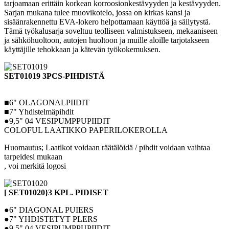
tarjoamaan erittäin korkean korroosionkestävyyden ja kestävyyden.
Sarjan mukana tulee muovikotelo, jossa on kirkas kansi ja
sisäänrakennettu EVA-lokero helpottamaan käyttöä ja säilytystä.
Tämä työkalusarja soveltuu teolliseen valmistukseen, mekaaniseen
ja sähköhuoltoon, autojen huoltoon ja muille aloille tarjotakseen
käyttäjille tehokkaan ja kätevän työkokemuksen.
SET01019 3PCS-PIHDISTÄ
■6" OLAGONALPIIDIT
■7" Yhdistelmäpihdit
●9,5" 04 VESIPUMPPUPIIDIT
COLOFUL LAATIKKO PAPERILOKEROLLA
Huomautus; Laatikot voidaan räätälöidä / pihdit voidaan vaihtaa
tarpeidesi mukaan
, voi merkitä logosi
[ SET01020}3 KPL. PIDISET
●6" DIAGONAL PUIERS
●7" YHDISTETYT PLERS
●9,5" 04 VESIPUMPPUPIIDIT