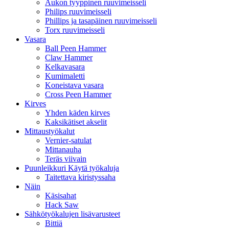
Aukon tyyppinen ruuvimeisseli
Philips ruuvimeisseli
Phillips ja tasapäinen ruuvimeisseli
Torx ruuvimeisseli
Vasara
Ball Peen Hammer
Claw Hammer
Kelkavasara
Kumimaletti
Koneistava vasara
Cross Peen Hammer
Kirves
Yhden käden kirves
Kaksikätiset akselit
Mittaustyökalut
Vernier-satulat
Mittanauha
Teräs viivain
Puunleikkuri Käytä työkaluja
Taitettava kiristyssaha
Näin
Käsisahat
Hack Saw
Sähkötyökalujen lisävarusteet
Bittiä