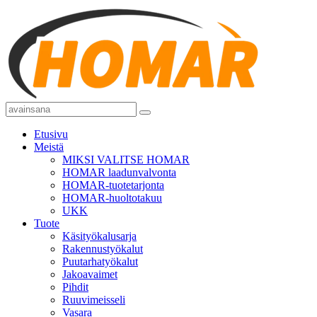
Etusivu
Meistä
MIKSI VALITSE HOMAR
HOMAR laadunvalvonta
HOMAR-tuotetarjonta
HOMAR-huoltotakuu
UKK
Tuote
Käsityökalusarja
Rakennustyökalut
Puutarhatyökalut
Jakoavaimet
Pihdit
Ruuvimeisseli
Vasara