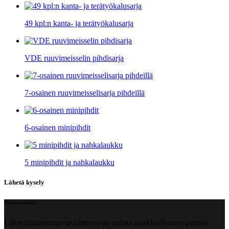
49 kpl:n kanta- ja terätyökalusarja
VDE ruuvimeisselin pihdisarja
7-osainen ruuvimeisselisarja pihdeillä
6-osainen minipihdit
5 minipihdit ja nahkalaukku
Lähetä kysely
Seuraa meitä
Liiketoimintamme tavoitteena on tarjota asiakkaillemme parasta