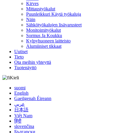
Kirves
Mittaustyökalut
Puunleikkuri Käytä työkaluja
Näin
Sähkötyökalujen lisävarusteet
Monitoimityökalut
Sormus Ja Koukku
Kylpyhuoneen laitteisto
Alumiiniset tikkaat
Uutiset
Tieto
Ota meihin yhteyttä
Tuotenäyttö
Kieli
suomi
English
Gaeilgenah Éireann
عربي
日本語
Việt Nam
हिंदी
slovenčina
Български