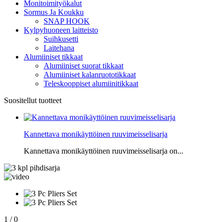
Monitoimityökalut
Sormus Ja Koukku
SNAP HOOK
Kylpyhuoneen laitteisto
Suihkusetti
Laitehana
Alumiiniset tikkaat
Alumiiniset suorat tikkaat
Alumiiniset kalanruototikkaat
Teleskooppiset alumiinitikkaat
Suositellut tuotteet
Kannettava monikäyttöinen ruuvimeisselisarja
Kannettava monikäyttöinen ruuvimeisselisarja on...
1
/
0